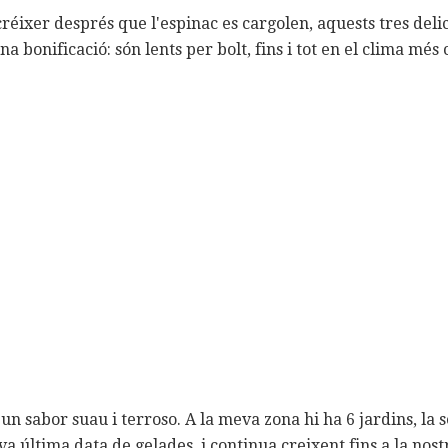
réixer després que l'espinac es cargolen, aquests tres deli
na bonificació: són lents per bolt, fins i tot en el clima més 
n sabor suau i terroso. A la meva zona hi ha 6 jardins, la
va última data de gelades, i continua creixent fins a la nos