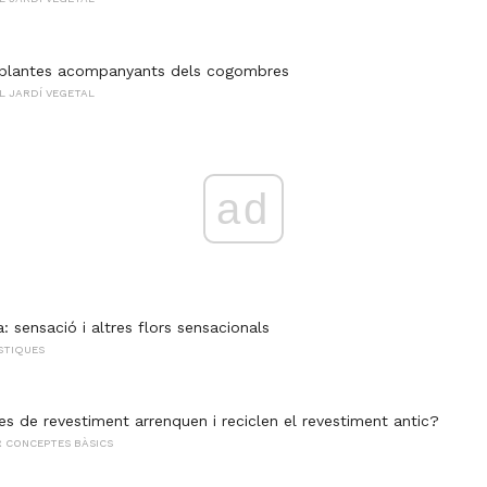
s plantes acompanyants dels cogombres
 JARDÍ VEGETAL
ad
ta: sensació i altres flors sensacionals
ÍSTIQUES
s de revestiment arrenquen i reciclen el revestiment antic?
 CONCEPTES BÀSICS