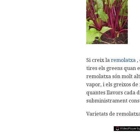
Si creix la
remolatxa
,
tires els greens quan 
remolatxa són molt alts
vapor, i els greixos 
quantes llavors cada d
subministrament const
Varietats de remolatxa 