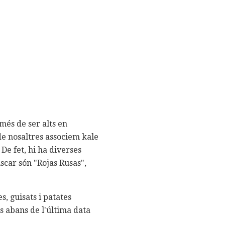
és de ser alts en
 de nosaltres associem kale
De fet, hi ha diverses
uscar són "Rojas Rusas",
s, guisats i patates
s abans de l'última data