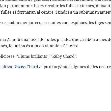
clau per mantenir-ho és recollir les fulles externes, deixant 
s fulles es formaran al centre, i tindreu un subministramen
ue es poden menjar crues o cuites com espinacs, les tiges s
ina A, amb una tassa de fulles picades que arriben a més d
s, la farina és alta en vitamina C i ferro.
licioses: "Llums brillants", "Ruby Chard".
cultivar Swiss Chard
al jardí orgànic i algunes de les nostre