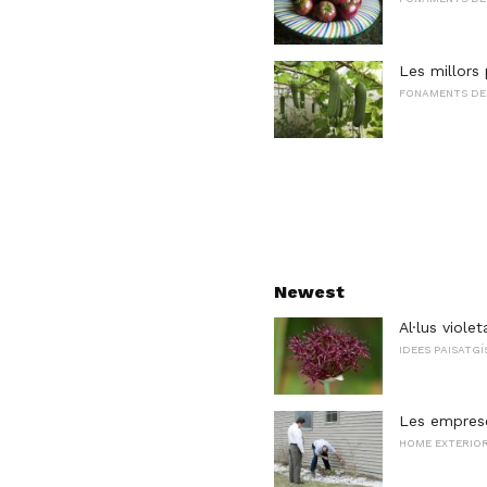
Les millor
FONAMENTS DEL
Newest
Al·lus viole
IDEES PAISATG
Les emprese
HOME EXTERIOR