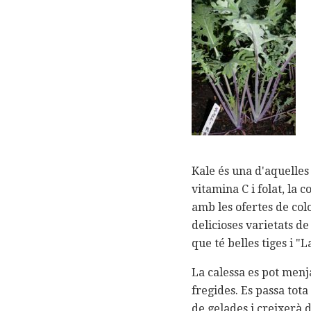
Kale és una d'aquelle
vitamina C i folat, la 
amb les ofertes de colo
delicioses varietats de
que té belles tiges i "
La calessa es pot menja
fregides. Es passa tot
de gelades i creixerà 