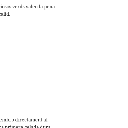
ciosos verds valen la pena
càlid.
 sembro directament al
tra primera gelada dura,