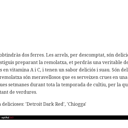
 obtindràs dos ferres. Les arrels, per descomptat, són delicio
estiguis preparant la remolatxa, et perdràs una veritable d
 en vitamina A i C, i tenen un sabor deliciós i suau. Són deli
de remolatxa són meravellosos que es serveixen crues en u
ues setmanes durant tota la temporada de cultiu, per la qu
ant de verdures.
delicioses: 'Detroit Dark Red', 'Chiogga'