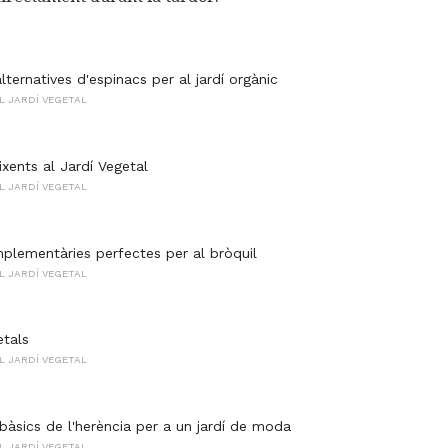
lternatives d'espinacs per al jardí orgànic
 JARDÍ VEGETAL
xents al Jardí Vegetal
 JARDÍ VEGETAL
plementàries perfectes per al bròquil
 JARDÍ VEGETAL
etals
 JARDÍ VEGETAL
àsics de l'herència per a un jardí de moda
 JARDÍ VEGETAL