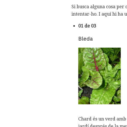
Si busca alguna cosa per c
intentar-ho. I aquí hi ha u
01 de 03
Bleda
Chard és un verd amb u
jardí després de la me