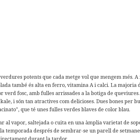
s verdures potents que cada metge vol que mengem més. A m
colada també és alta en ferro, vitamina A i calci. La majoria
r verd fosc, amb fulles arrissades a la botiga de queviures. 
 kale, i són tan atractives com delicioses. Dues bones per b
Lacinato", que té unes fulles verdes blaves de color blau.
r al vapor, saltejada o cuita en una àmplia varietat de sope
a la temporada després de sembrar-se un parell de setmane
directament durant la tardor.