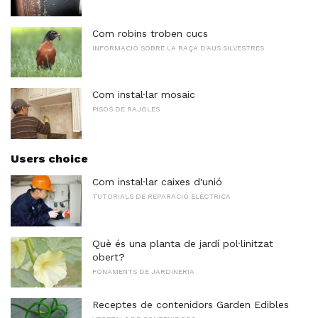
Com robins troben cucs
INFORMACIÓ SOBRE LA RAÇA D'AUS SILVESTRES
Com instal·lar mosaic
PISOS DE RAJOLES
Users choice
Com instal·lar caixes d'unió
TUTORIALS DE REPARACIÓ ELÈCTRICA
Què és una planta de jardí pol·linitzat
obert?
FONAMENTS DE JARDINERIA
Receptes de contenidors Garden Edibles