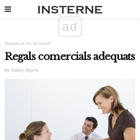
ad
Etiqueta de lloc de treball
Regals comercials adequats
by Debby Mayne