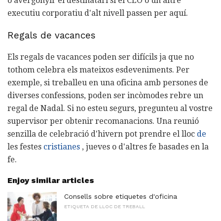
o avergonyir el destinatari si el CEO o un altre
executiu corporatiu d'alt nivell passen per aquí.
Regals de vacances
Els regals de vacances poden ser difícils ja que no
tothom celebra els mateixos esdeveniments. Per
exemple, si treballeu en una oficina amb persones de
diverses confessions, poden ser incòmodes rebre un
regal de Nadal. Si no esteu segurs, pregunteu al vostre
supervisor per obtenir recomanacions. Una reunió
senzilla de celebració d'hivern pot prendre el lloc
de
les festes
cristianes
, jueves o d'altres fe basades en la
fe.
Enjoy similar articles
Consells sobre etiquetes d'oficina
ETIQUETA DE LLOC DE TREBALL