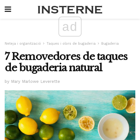
ad
Neteja i organització
Taques i olors de bugaderia
Bugaderia
7 Removedores de taques
de bugaderia natural
by Mary Marlowe Leverette