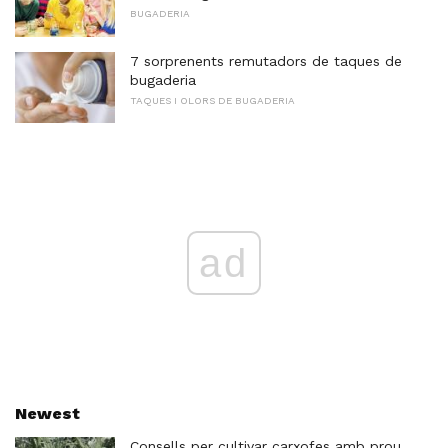
BUGADERIA
7 sorprenents remutadors de taques de
bugaderia
TAQUES I OLORS DE BUGADERIA
ad
Newest
Consells per cultivar carxofes amb prou