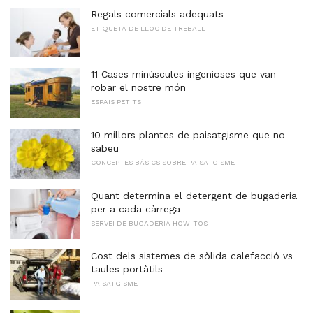
Regals comercials adequats
ETIQUETA DE LLOC DE TREBALL
11 Cases minúscules ingenioses que van
robar el nostre món
ESPAIS PETITS
10 millors plantes de paisatgisme que no
sabeu
CONCEPTES BÀSICS SOBRE PAISATGISME
Quant determina el detergent de bugaderia
per a cada càrrega
SERVEI DE BUGADERIA HOW-TOS
Cost dels sistemes de sòlida calefacció vs
taules portàtils
PAISATGISME