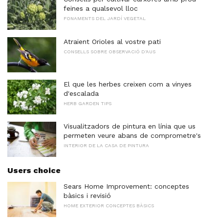
feines a qualsevol lloc
FONAMENTS DEL JARDÍ VEGETAL
Atraient Orioles al vostre pati
CONSELLS SOBRE OBSERVACIÓ D'AUS
El que les herbes creixen com a vinyes
d'escalada
HERB GARDEN TIPS
Visualitzadors de pintura en línia que us
permeten veure abans de comprometre's
INTERIOR DE LA CASA DE PINTURA
Users choice
Sears Home Improvement: conceptes
bàsics i revisió
HOME EXTERIOR CONCEPTES BÀSICS