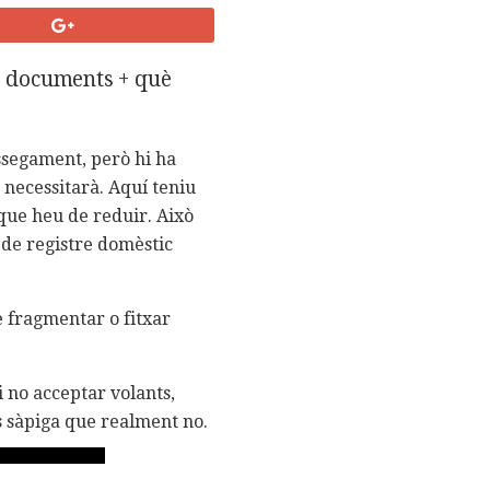
s documents + què
ssegament, però hi ha
necessitarà. Aquí teniu
que heu de reduir. Això
 de registre domèstic
e fragmentar o fitxar
i no acceptar volants,
s sàpiga que realment no.