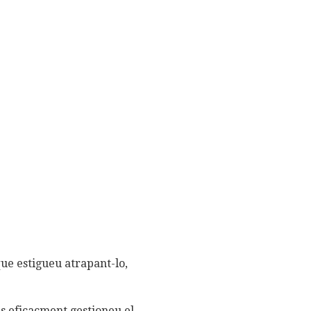
ue estigueu atrapant-lo,
 eficaçment gestioneu el