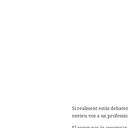
Si realment estàs debaten
envieu-vos a un profession
El segon pas és assegura