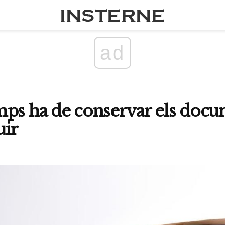
ad
ps ha de conservar els docu
uir