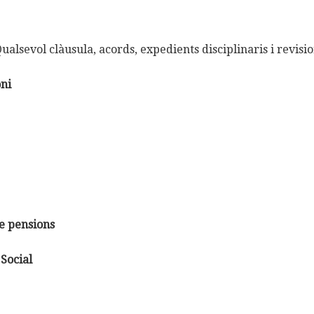
ualsevol clàusula, acords, expedients disciplinaris i revis
oni
de pensions
Social