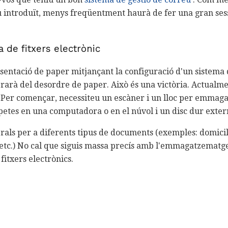
 introduït, menys freqüentment haurà de fer una gran sess
 de fitxers electrònic
esentació de paper mitjançant la configuració d'un sistema 
berarà del desordre de paper. Això és una victòria. Actualme
t. Per començar, necessiteu un escàner i un lloc per emmag
rpetes en una computadora o en el núvol i un disc dur exter
als per a diferents tipus de documents (exemples: domicil
 etc.) No cal que siguis massa precís amb l'emmagatzematg
fitxers electrònics.