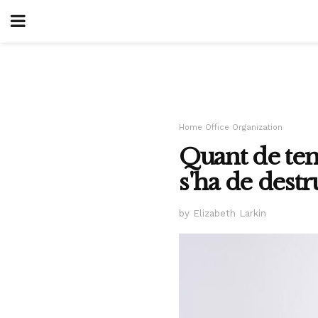
Home Office Organization
Quant de tem
s'ha de destr
by Elizabeth Larkin