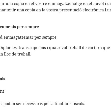
nir una còpia en el vostre emmagatzematge en el núvol i un
antenir una còpia en la vostra presentació electrònica i u
cuments per sempre
n d'emmagatzemar per sempre:
Diplomes, transcripcions i qualsevol treball de cartera que 
n lloc de treball.
als
ent
ó
: poden ser necessaris per a finalitats fiscals.