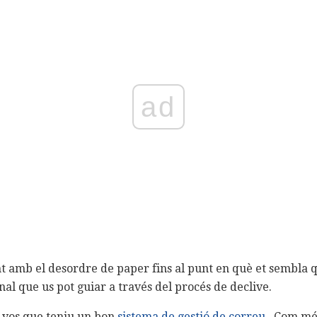
ad
t amb el desordre de paper fins al punt en què et sembla q
al que us pot guiar a través del procés de declive.
r-vos que teniu un bon
sistema de gestió de correu
. Com més