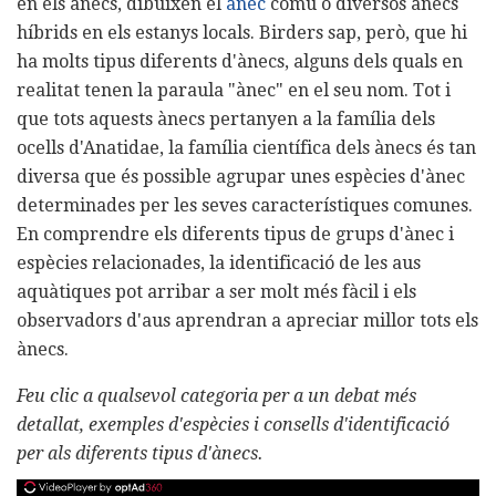
en els ànecs, dibuixen el
ànec
comú o diversos ànecs
híbrids en els estanys locals. Birders sap, però, que hi
ha molts tipus diferents d'ànecs, alguns dels quals en
realitat tenen la paraula "ànec" en el seu nom. Tot i
que tots aquests ànecs pertanyen a la família dels
ocells d'Anatidae, la família científica dels ànecs és tan
diversa que és possible agrupar unes espècies d'ànec
determinades per les seves característiques comunes.
En comprendre els diferents tipus de grups d'ànec i
espècies relacionades, la identificació de les aus
aquàtiques pot arribar a ser molt més fàcil i els
observadors d'aus aprendran a apreciar millor tots els
ànecs.
Feu clic a qualsevol categoria per a un debat més
detallat, exemples d'espècies i consells d'identificació
per als diferents tipus d'ànecs.