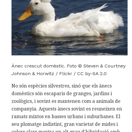
Ànec crescut domèstic. Foto © Steven & Courtney
Johnson & Horwitz / Flickr / CC by-SA 2.0
No són espècies silvestres, sinó que els ànecs
domèstics són escaparis de granges, jardins i
zoològics, i sovint es mantenen com a animals de
companyia. Aquests ànecs sovint es reuneixen en
ramats mixtos en basses urbans i suburbanes. El
seu plomatge indistint, gran varietat de mides i
colors clars mostra un alt grau d'hibridació amb