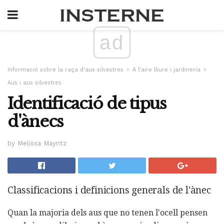
ad
Informació sobre la raça d'aus silvestres
A l'aire lliure i jardineria
Aus i aus silvestres
Identificació de tipus
d'ànecs
by Melissa Mayntz
Classificacions i definicions generals de l'ànec
Quan la majoria dels aus que no tenen l'ocell pensen