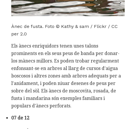
Ànec de fusta. Foto © Kathy & sam / Flickr / CC
per 2.0
Els ànecs enriquidors tenen unes talons
prominents en els seus peus de banda per donar-
los mànecs millors. Es poden trobar regularment
enfonsant-se en arbres al llarg de cursos d'aigua
boscosos i altres zones amb arbres adequats per a
l'anidament, i poden niuar desenes de peus per
sobre del sòl. Els ànecs de moscovita, rosada, de
fusta i mandarina són exemples familiars i
populars d'ànecs perforats.
07 de 12