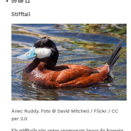
09 de 12
Stifftail
Ànec Ruddy. Foto © David Mitchell / Flickr / CC
per 2.0
Els stifftails són aptes anomenats ànecs de busseig