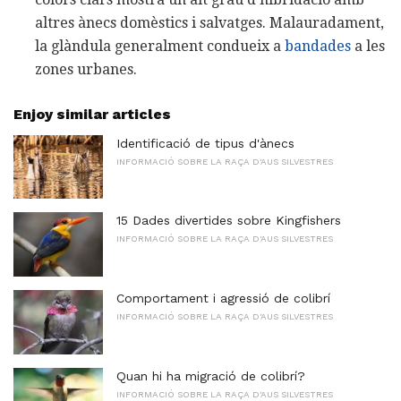
altres ànecs domèstics i salvatges. Malauradament,
la glàndula generalment condueix a
bandades
a les
zones urbanes.
Enjoy similar articles
Identificació de tipus d'ànecs
INFORMACIÓ SOBRE LA RAÇA D'AUS SILVESTRES
15 Dades divertides sobre Kingfishers
INFORMACIÓ SOBRE LA RAÇA D'AUS SILVESTRES
Comportament i agressió de colibrí
INFORMACIÓ SOBRE LA RAÇA D'AUS SILVESTRES
Quan hi ha migració de colibrí?
INFORMACIÓ SOBRE LA RAÇA D'AUS SILVESTRES