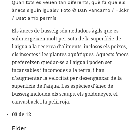
Quan tots es veuen tan diferents, què fa que els
ànecs siguin iguals? Foto © Dan Pancamo / Flickr
/ Usat amb permís
Els ànecs de busseig són nedadors àgils que es
submergeixen molt per sota de la superfície de
l'aigua a la recerca d'aliments, inclosos els peixos,
els insectes i les plantes aquàtiques. Aquests ànecs
prefereixen quedar-se a l'aigua i poden ser
incansables i incòmodes a la terra, i han
d'augmentar la velocitat per desenganxar de la
superfície de l'aigua. Les espècies d'ànec de
busseig inclouen els scaups, els goldeneyes, el
canvasback i la pelirroja.
03 de 12
Eider