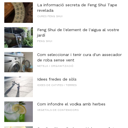
La informació secreta de Feng Shui Tape
revelada
CURES FENG SHUI
Feng Shui de l'element de l'aigua al vostre
jardí
FENG SHUI
Com seleccionar i tenir cura d'un assecador
de roba sense vent
NETEJA I ORGANITZACIÓ
Idees fredes de sòls
IDEES DE CATIFES I TERRES
Com infondre el vodka amb herbes
VEGETALS DE CONTENIDORS