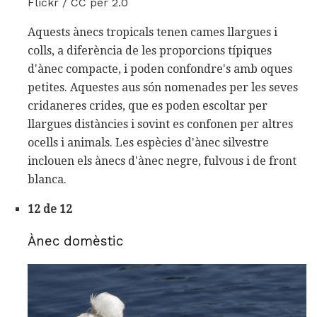
Flickr / CC per 2.0
Aquests ànecs tropicals tenen cames llargues i
colls, a diferència de les proporcions típiques
d'ànec compacte, i poden confondre's amb oques
petites. Aquestes aus són nomenades per les seves
cridaneres crides, que es poden escoltar per
llargues distàncies i sovint es confonen per altres
ocells i animals. Les espècies d'ànec silvestre
inclouen els ànecs d'ànec negre, fulvous i de front
blanca.
12 de 12
Ànec domèstic