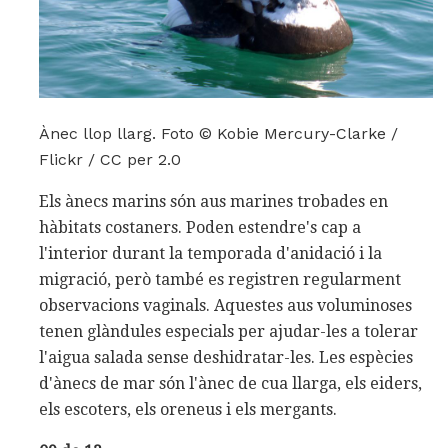
Ànec llop llarg. Foto © Kobie Mercury-Clarke /
Flickr / CC per 2.0
Els ànecs marins són aus marines trobades en
hàbitats costaners. Poden estendre's cap a
l'interior durant la temporada d'anidació i la
migració, però també es registren regularment
observacions vaginals. Aquestes aus voluminoses
tenen glàndules especials per ajudar-les a tolerar
l'aigua salada sense deshidratar-les. Les espècies
d'ànecs de mar són l'ànec de cua llarga, els eiders,
els escoters, els oreneus i els mergants.