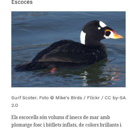
Escocès
Surf Scoter. Foto © Mike's Birds / Flickr / CC by-SA
2.0
Els escocells són volums d'ànecs de mar amb
plomatge fosc i bitllets inflats, de colors brillants i