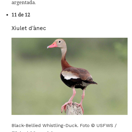
argentada.
11 de 12
Xiulet d'ànec
Black-Bellied Whistling-Duck. Foto © USFWS /