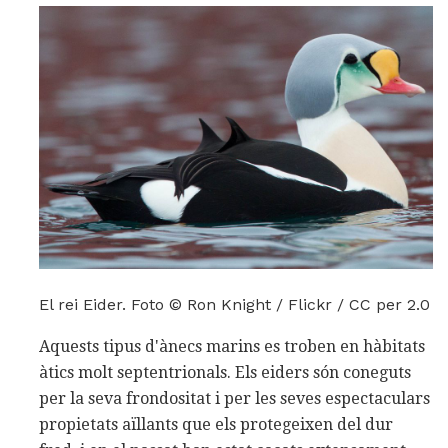
El rei Eider. Foto © Ron Knight / Flickr / CC per 2.0
Aquests tipus d'ànecs marins es troben en hàbitats
àtics molt septentrionals. Els eiders són coneguts
per la seva frondositat i per les seves espectaculars
propietats aïllants que els protegeixen del dur