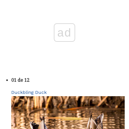
ad
01 de 12
Duckbling Duck