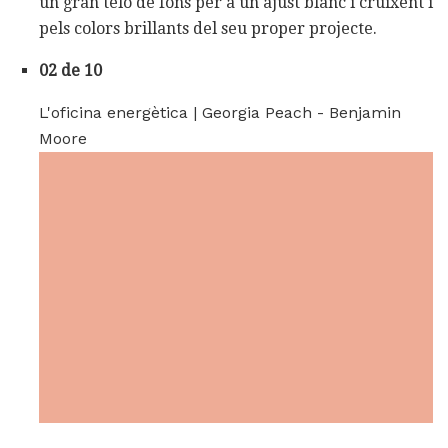
un gran teló de fons per a un ajust blanc i cruixent i
pels colors brillants del seu proper projecte.
02 de 10
L'oficina energètica | Georgia Peach - Benjamin
Moore