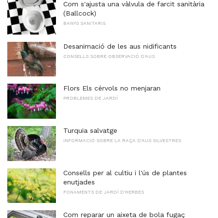
Com s'ajusta una vàlvula de farcit sanitària
(Ballcock)
BANYS SANITARIS
Desanimació de les aus nidificants
CONSELLS SOBRE OBSERVACIÓ D'AUS
Flors Els cérvols no menjaran
PROBLEMES DE JARDÍ
Turquia salvatge
INFORMACIÓ SOBRE LA RAÇA D'AUS SILVESTRES
Consells per al cultiu i l'ús de plantes
enutjades
FONAMENTS DE JARDÍ D'HERBES
Com reparar un aixeta de bola fugaç