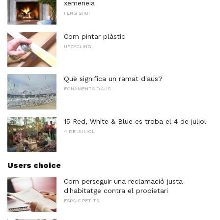
xemeneia
FENG SHUI
Com pintar plàstic
UPCYCLING
Què significa un ramat d'aus?
FONAMENTS D'AUS
15 Red, White & Blue es troba el 4 de juliol
4 DE JULIOL
Users choice
Com perseguir una reclamació justa
d'habitatge contra el propietari
ESPAIS PETITS