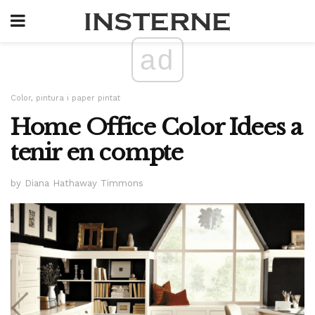
ad
Color, pintura i paper pintat
Home Office Color Idees a
tenir en compte
by Diana Hathaway Timmons