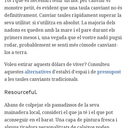
Tot i que és necessari tenir un lloc per canviar el
monstre petit, és evident que una taula canviant no és
definitivament. Canviar taules ràpidament superar la
seva utilitat: si s'utilitza en absolut. La majoria dels
nadons es queden amb la mare i el pare durant els
primers mesos i, una vegada que el vostre nadó pugui
rodar, probablement se senti més còmode canviant-
los a terra.
Voleu estirar aquests dòlars de viver? Consulteu
aquestes
alternatives
d'estalvi d'espai i de
pressupost
a les taules canviants tradicionals.
Resourceful.
Abans de colpejar els passadissos de la seva
mainadera local, consideri el que ja té i el que pot
aconseguir en el barat. Una capa de pintura fresca i
alguns tiradors personalitzats de calaixos poden