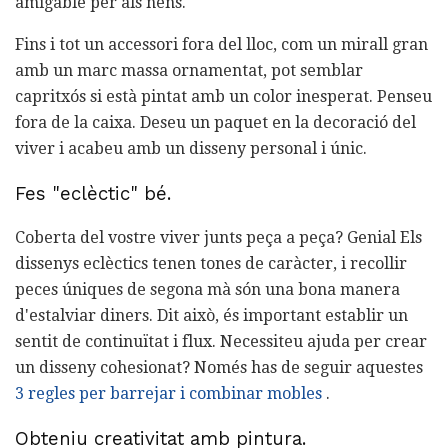
amigable per als nens.
Fins i tot un accessori fora del lloc, com un mirall gran
amb un marc massa ornamentat, pot semblar
capritxós si està pintat amb un color inesperat. Penseu
fora de la caixa. Deseu un paquet en la decoració del
viver i acabeu amb un disseny personal i únic.
Fes "eclèctic" bé.
Coberta del vostre viver junts peça a peça? Genial Els
dissenys eclèctics tenen tones de caràcter, i recollir
peces úniques de segona mà són una bona manera
d'estalviar diners. Dit això, és important establir un
sentit de continuïtat i flux. Necessiteu ajuda per crear
un disseny cohesionat? Només has de seguir aquestes
3 regles per barrejar i combinar mobles
.
Obteniu creativitat amb pintura.