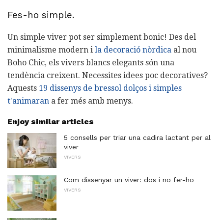
Fes-ho simple.
Un simple viver pot ser simplement bonic! Des del
minimalisme modern i
la decoració nòrdica
al nou
Boho Chic, els vivers blancs elegants són una
tendència creixent. Necessites idees poc decoratives?
Aquests
19 dissenys de bressol dolços i simples
t'animaran
a fer més amb menys.
Enjoy similar articles
5 consells per triar una cadira lactant per al
viver
VIVERS
Com dissenyar un viver: dos i no fer-ho
VIVERS