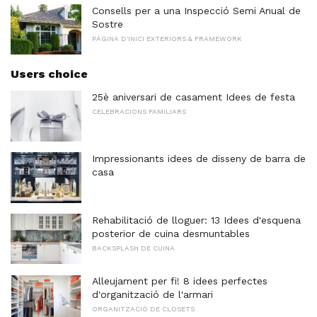
Consells per a una Inspecció Semi Anual de
Sostre
PÀGINA D'INICI EXTERIORS & FRAMEWORK
Users choice
25è aniversari de casament Idees de festa
CELEBRACIONS FAMILIARS
Impressionants idees de disseny de barra de
casa
Rehabilitació de lloguer: 13 Idees d'esquena
posterior de cuina desmuntables
BACKSPLASH DE CUINA
Alleujament per fi! 8 idees perfectes
d'organització de l'armari
ORGANITZACIÓ DE CLOSETS