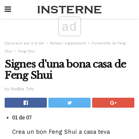
ad
Decoració per a la llar
Neteja i organització
Fonaments de Feng
Shui
Feng Shui
Signes d'una bona casa de
Feng Shui
by Rodika Tchi
01 de 07
Crea un bon Feng Shui a casa teva