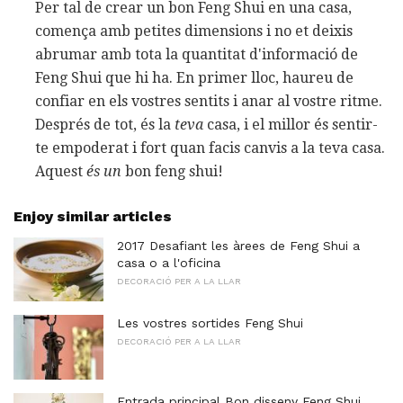
Per tal de crear un bon Feng Shui en una casa,
comença amb petites dimensions i no et deixis
abrumar amb tota la quantitat d'informació de
Feng Shui que hi ha. En primer lloc, haureu de
confiar en els vostres sentits i anar al vostre ritme.
Després de tot, és la
teva
casa, i el millor és sentir-
te empoderat i fort quan facis canvis a la teva casa.
Aquest
és un
bon feng shui!
Enjoy similar articles
2017 Desafiant les àrees de Feng Shui a
casa o a l'oficina
DECORACIÓ PER A LA LLAR
Les vostres sortides Feng Shui
DECORACIÓ PER A LA LLAR
Entrada principal Bon disseny Feng Shui