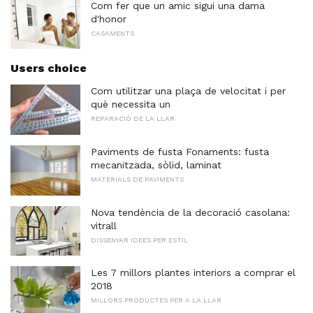
Com fer que un amic sigui una dama
d'honor
CASAMENTS
Users choice
Com utilitzar una plaça de velocitat i per
què necessita un
REPARACIÓ DE LA LLAR
Paviments de fusta Fonaments: fusta
mecanitzada, sòlid, laminat
MATERIALS DE PAVIMENTS
Nova tendència de la decoració casolana:
vitrall
DISSENYAR IDEES PER ESTIL
Les 7 millors plantes interiors a comprar el
2018
MILLORS PRODUCTES PER A LA LLAR