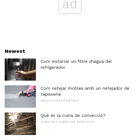
ad
Newest
Com instal·lar un filtre d'aigua del
refrigerador
Com netejar mobles amb un netejador de
tapisseria
PRODUCTES DE NETEJA
Què és la cuina de convecció?
IDEES DE DISSENY PER HABITACIÓ