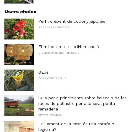
Users choice
Perfil creixent de codony japonès
ARBRES I ARBUSTOS
El millor en teixit d'il·luminació
DISSENYAR IDEES PER ESTIL
Gape
FONAMENTS D'AUS
Guia per a principiants sobre l'elecció de les
races de pollastre per a la seva petita
ramaderia
PETITA GRANJA
L'aïllament de la casa és una estafa o
legítima?