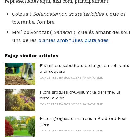
representades aquí, així com, principalment:
Coleus (
Solenostemon scutellarioides
), que és
tolerant a l'ombra
Molí polvoritzat (
Senecio
), que és amant del sol i
una de les
plantes amb fulles platejades
Enjoy similar articles
Els millors substituts de la gespa tolerants
a la sequera
CONCEPTES BÀSICS SOBRE PAISATGISME
Flors grogues d'Alyssum: la perenne, la
cistella d'or
CONCEPTES BÀSICS SOBRE PAISATGISME
Fulles grogues o marrons a Bradford Pear
Tree
CONCEPTES BÀSICS SOBRE PAISATGISME