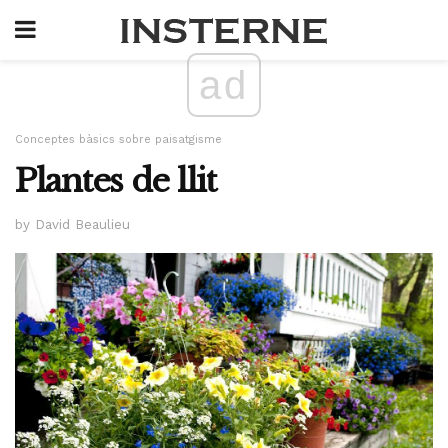
ad
Conceptes bàsics sobre paisatgisme
Plantes de llit
by David Beaulieu