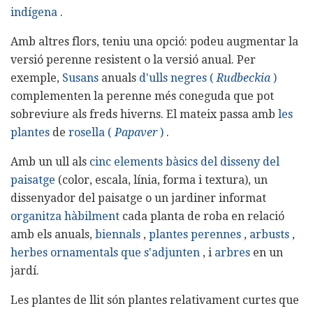
indígena
.
Amb altres flors, teniu una opció: podeu augmentar la
versió perenne resistent o la versió anual. Per
exemple,
Susans
anuals
d'ulls negres (
Rudbeckia
)
complementen la perenne més coneguda que pot
sobreviure als freds hiverns. El mateix passa amb
les
plantes
de
rosella (
Papaver
)
.
Amb un ull als
cinc elements bàsics del disseny del
paisatge
(color, escala, línia, forma i textura), un
dissenyador del paisatge o un jardiner informat
organitza hàbilment
cada planta de roba en relació
amb els anuals,
biennals
,
plantes perennes
,
arbusts
,
herbes ornamentals que s'adjunten
, i
arbres
en un
jardí.
Les plantes de llit són plantes relativament curtes que