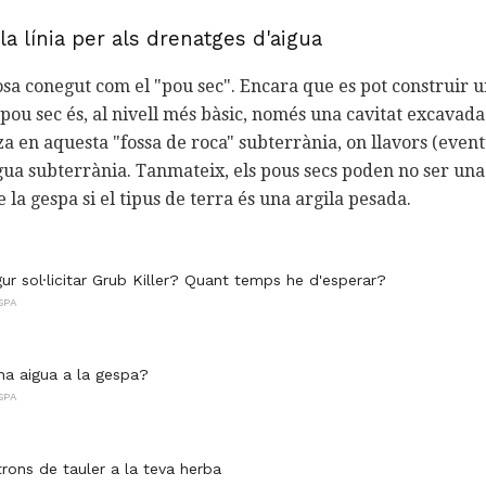
 la línia per als drenatges d'aigua
osa conegut com el "pou sec". Encara que es pot construir un
pou sec és, al nivell més bàsic, només una cavitat excavada 
za en aquesta "fossa de roca" subterrània, on llavors (event
gua subterrània. Tanmateix, els pous secs poden no ser una 
la gespa si el tipus de terra és una argila pesada.
ur sol·licitar Grub Killer? Quant temps he d'esperar?
SPA
a aigua a la gespa?
SPA
rons de tauler a la teva herba