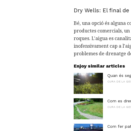
Dry Wells: El final de
Bé, una opció és alguna c
productes comercials, un 
roques. L'aigua es canalit
inofensivament cap a l'ai
problemes de drenatge de 
Enjoy similar articles
Quan és seg
CURA DE LA GE
Com es dren
CURA DE LA GE
Com fer pat