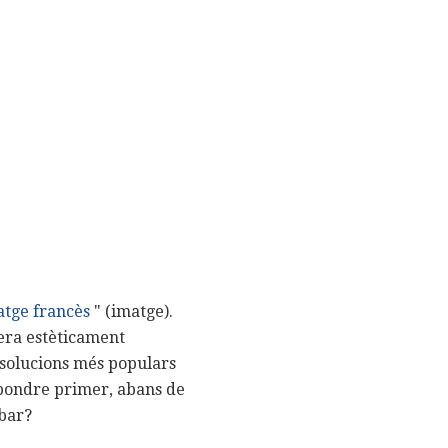
tge francès
" (imatge).
era estèticament
 solucions més populars
spondre primer, abans de
abar?