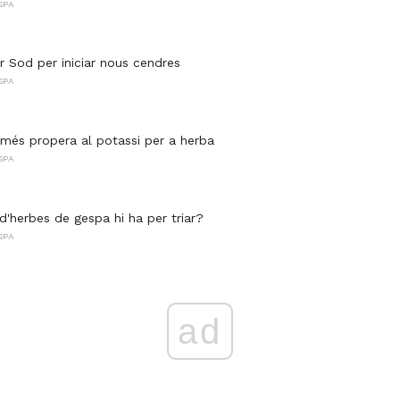
SPA
r Sod per iniciar nous cendres
SPA
més propera al potassi per a herba
SPA
d'herbes de gespa hi ha per triar?
SPA
ad