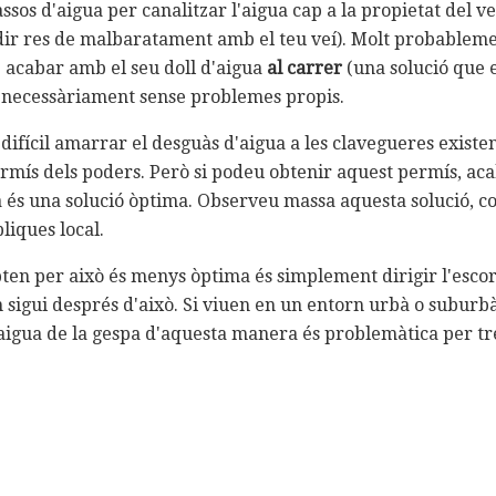
assos d'aigua per canalitzar l'aigua cap a la propietat del 
 dir res de malbaratament amb el teu veí). Molt probablemen
 acabar amb el seu doll d'aigua
al carrer
(una solució que 
s necessàriament sense problemes propis.
difícil amarrar el desguàs d'aigua a les clavegueres existen
permís dels poders. Però si podeu obtenir aquest permís, a
 és una solució òptima. Observeu massa aquesta solució, c
iques local.
ten per això és menys òptima és simplement dirigir l'escor
n sigui després d'això. Si viuen en un entorn urbà o suburb
aigua de la gespa d'aquesta manera és problemàtica per tr