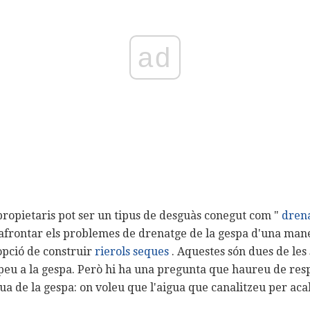
ad
propietaris pot ser un tipus de desguàs conegut com "
drena
afrontar els problemes de drenatge de la gespa d'una man
opció de construir
rierols seques
. Aquestes són dues de les
e peu a la gespa. Però hi ha una pregunta que haureu de re
ua de la gespa: on voleu que l'aigua que canalitzeu per ac