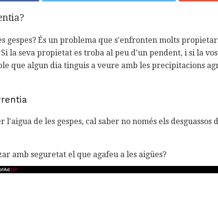
entia?
es gespes? És un problema que s'enfronten molts propietar
 Si la seva propietat es troba al peu d'un pendent, i si la vo
ble que algun dia tinguis a veure amb les precipitacions ag
rentia
 l'aigua de les gespes, cal saber no només els desguassos 
tzar amb seguretat el que agafeu a les aigües?