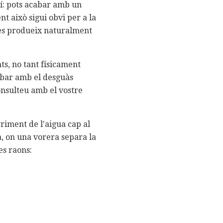
veí: pots acabar amb un
t això sigui obvi per a la
es produeix naturalment
ts, no tant físicament
cabar amb el desguàs
onsulteu amb el vostre
riment de l'aigua cap al
à, on una vorera separa la
es raons: