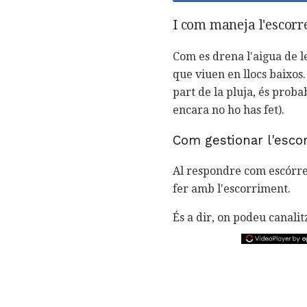
I com maneja l'escorr
Com es drena l'aigua de l
que viuen en llocs baixos.
part de la pluja, és proba
encara no ho has fet).
Com gestionar l'escor
Al respondre com escórrer
fer amb l'escorriment.
És a dir, on podeu canali