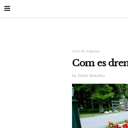
Cura de la gespa
Com es drena
by David Beaulieu