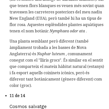
que tenen flors blanques es veuen més sovint quan
travessen les carreteres posteriors del meu nadiu
New England (EUA), però també hi ha un tipus de
flor rosa. Aquestes esplèndides plantes aquàtiques
tenen el nom botànic
Nymphaea
odor ata
.
Una planta semblant però diferent (també
àmpliament trobada a les basses de Nova
Anglaterra) és
Nuphar luteum
, comunament
conegut com el "lliris grocs". És similar en el sentit
que comparteix el mateix hàbitat natural (estanys)
i fa esport aquells coixinets icònics, però és
diferent tant botànicament (gènere diferent) com
color (groc).
11 de 14
Cosmos salvatge