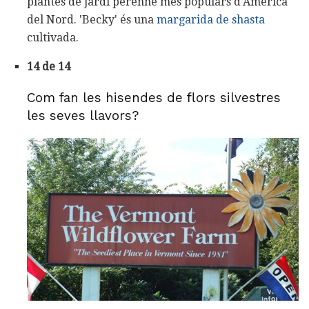
plantes de jardí perenne més populars d'Amèrica
del Nord. 'Becky' és una
margarida de shasta
cultivada.
14 de 14
Com fan les hisendes de flors silvestres
les seves llavors?