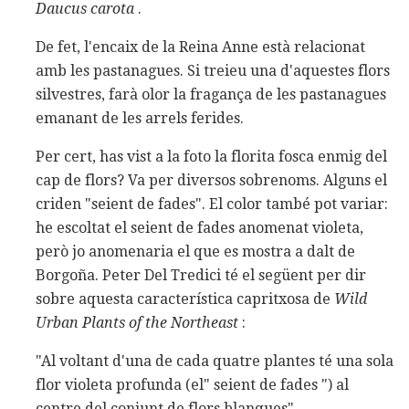
Daucus carota
.
De fet, l'encaix de la Reina Anne està relacionat
amb les pastanagues. Si treieu una d'aquestes flors
silvestres, farà olor la fragança de les pastanagues
emanant de les arrels ferides.
Per cert, has vist a la foto la florita fosca enmig del
cap de flors? Va per diversos sobrenoms. Alguns el
criden "seient de fades". El color també pot variar:
he escoltat el seient de fades anomenat violeta,
però jo anomenaria el que es mostra a dalt de
Borgoña. Peter Del Tredici té el següent per dir
sobre aquesta característica capritxosa de
Wild
Urban Plants of the Northeast
:
"Al voltant d'una de cada quatre plantes té una sola
flor violeta profunda (el" seient de fades ") al
centre del conjunt de flors blanques".