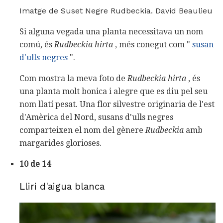
Imatge de Suset Negre Rudbeckia. David Beaulieu
Si alguna vegada una planta necessitava un nom
comú, és
Rudbeckia hirta
, més conegut com "
susan
d'ulls negres
".
Com mostra la meva foto de
Rudbeckia hirta
, és
una planta molt bonica i alegre que es diu pel seu
nom llatí pesat. Una flor silvestre originaria de l'est
d'Amèrica del Nord, susans d'ulls negres
comparteixen el nom del gènere
Rudbeckia
amb
margarides glorioses.
10 de 14
Lliri d'aigua blanca