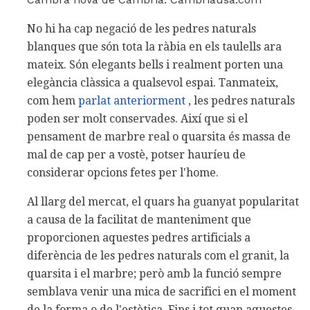
No hi ha cap negació de les pedres naturals
blanques que són tota la ràbia en els taulells ara
mateix. Són elegants bells i realment porten una
elegància clàssica a qualsevol espai. Tanmateix,
com hem
parlat anteriorment
, les pedres naturals
poden ser molt conservades. Així que si el
pensament de marbre real o quarsita és massa de
mal de cap per a vostè, potser hauríeu de
considerar opcions fetes per l'home.
Al llarg del mercat, el quars ha guanyat popularitat
a causa de la facilitat de manteniment que
proporcionen aquestes pedres artificials a
diferència de les pedres naturals com el granit, la
quarsita i el marbre; però amb la funció sempre
semblava venir una mica de sacrifici en el moment
de la forma o de l'estètica. Fins i tot quan aquestes