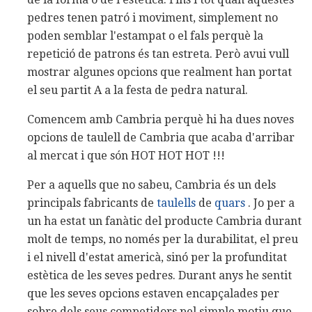
pedres tenen patró i moviment, simplement no
poden semblar l'estampat o el fals perquè la
repetició de patrons és tan estreta. Però avui vull
mostrar algunes opcions que realment han portat
el seu partit A a la festa de pedra natural.
Comencem amb Cambria perquè hi ha dues noves
opcions de taulell de Cambria que acaba d'arribar
al mercat i que són HOT HOT HOT !!!
Per a aquells que no sabeu, Cambria és un dels
principals fabricants de
taulells
de
quars
. Jo per a
un ha estat un fanàtic del producte Cambria durant
molt de temps, no només per la durabilitat, el preu
i el nivell d'estat americà, sinó per la profunditat
estètica de les seves pedres. Durant anys he sentit
que les seves opcions estaven encapçalades per
sobre dels seus competidors pel simple motiu que