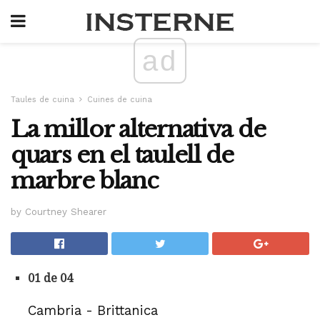
ad
Taules de cuina
Cuines de cuina
La millor alternativa de
quars en el taulell de
marbre blanc
by Courtney Shearer
01 de 04
Cambria - Brittanica