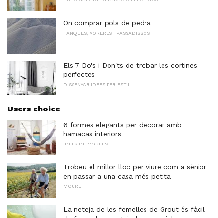
On comprar pols de pedra
TANQUES, VORERES I PASSADISSOS
Els 7 Do's i Don'ts de trobar les cortines
perfectes
DISSENYAR IDEES PER ESTIL
Users choice
6 formes elegants per decorar amb
hamacas interiors
IDEES DE MOBLES
Trobeu el millor lloc per viure com a sènior
en passar a una casa més petita
MOURE
La neteja de les femelles de Grout és fàcil