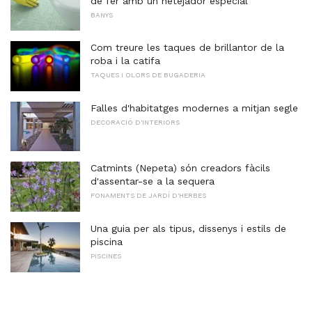
de fer amb un netejador especial
BANYS
Com treure les taques de brillantor de la
roba i la catifa
TAQUES I OLORS DE BUGADERIA
Falles d'habitatges modernes a mitjan segle
DECORACIÓ D'INTERIORS
Catmints (Nepeta) són creadors fàcils
d'assentar-se a la sequera
FONAMENTS DE JARDÍ D'HERBES
Una guia per als tipus, dissenys i estils de
piscina
PISCINES