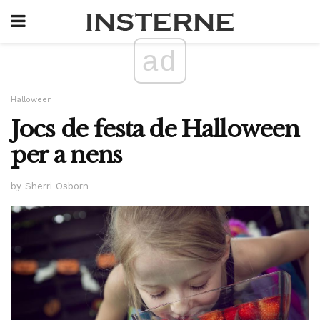
ad
Halloween
Jocs de festa de Halloween
per a nens
by Sherri Osborn