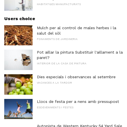
HABITATGES MANUFACTURATS
Users choice
Mulch per al control de males herbes i la
salut del sòl
FONAMENTS DE JARDINERIA
Pot aïllar la pintura Substituir l'aïllament a la
paret?
INTERIOR DE LA CASA DE PINTURA
Dies especials i observances al setembre
VACANCES A LA TARDOR
Llocs de festa per a nens amb pressupost
ESDEVENIMENTS I FESTES
Autopista de Western Kentucky 54 Yard Sale