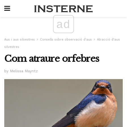
ad
Aus i aus silvestres
Consells sobre observació d'aus
Atracció d'aus
silvestres
Com atraure orfebres
by Melissa Mayntz