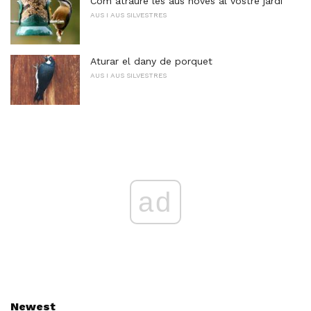
Com atraure les aus noves al vostre jardí
AUS I AUS SILVESTRES
Aturar el dany de porquet
AUS I AUS SILVESTRES
ad
Newest