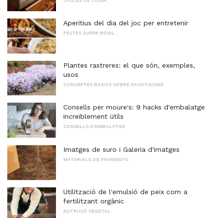
TAULES DE CUINA
Aperitius del dia del joc per entretenir
FESTES SUPER BOWL
Plantes rastreres: el que són, exemples,
usos
CONCEPTES BÀSICS SOBRE PAISATGISME
Consells per moure's: 9 hacks d'embalatge
increïblement útils
CONSELLS D'EMBALATGE
Imatges de suro i Galeria d'imatges
MATERIALS DE PAVIMENTS
Utilització de l'emulsió de peix com a
fertilitzant orgànic
NUTRICIÓ VEGETAL