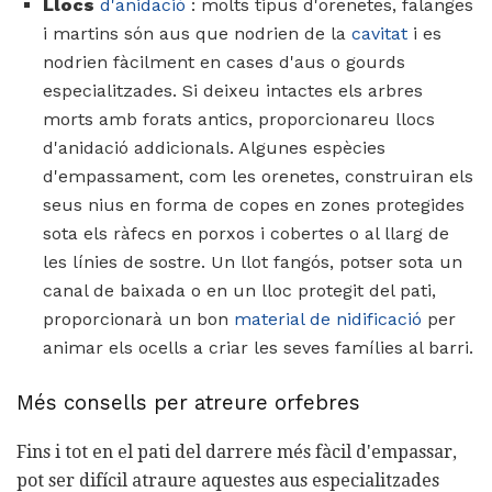
Llocs
d'anidació
: molts tipus d'orenetes, falanges
i martins són aus que nodrien de la
cavitat
i es
nodrien fàcilment en cases d'aus o gourds
especialitzades. Si deixeu intactes els arbres
morts amb forats antics, proporcionareu llocs
d'anidació addicionals. Algunes espècies
d'empassament, com les orenetes, construiran els
seus nius en forma de copes en zones protegides
sota els ràfecs en porxos i cobertes o al llarg de
les línies de sostre. Un llot fangós, potser sota un
canal de baixada o en un lloc protegit del pati,
proporcionarà un bon
material de nidificació
per
animar els ocells a criar les seves famílies al barri.
Més consells per atreure orfebres
Fins i tot en el pati del darrere més fàcil d'empassar,
pot ser difícil atraure aquestes aus especialitzades