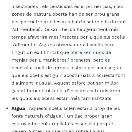
insecticides i els pesticides és el primer pas, i les
zones de pastura oberta han de ser prou grans
per permetre que les aus baixin sobre ells durant
l'alimentació. Deixar l'herba lleugerament més
temps afavorirà més insectes per a que els ocells
s'alimentin. Alguns observadors d'ocells han
tingut un èxit limitat que
ofereixen cucs
de
menjar per a maniobres i orenetes, però es
necessita molt de temps i esforç per aconseguir
que els ocells estiguin acostumats a aquesta font
d'aliment inusual. Aquest esforç pot ser millor
gastat fomentant fonts d'insectes naturals amb
les quals els ocells estan més familiaritzats.
Aigua
: Aquests ocells solen estar a prop de les
fonts naturals d'aigua, i un llac proper, gran
estany o torrent ampliat és essencial perquè
beuen. A mesura que volen sobre l'aigua,