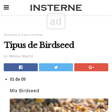
ad
Alimentació d'aus silvestres
Tipus de Birdseed
by Melissa Mayntz
01 de 09
Mix Birdseed