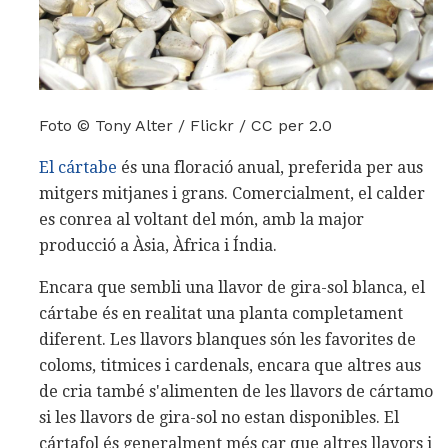
Foto © Tony Alter / Flickr / CC per 2.0
El cártabe
és una floració anual, preferida per aus
mitgers mitjanes i grans. Comercialment, el calder
es conrea al voltant del món, amb la major
producció a Àsia, Àfrica i Índia.
Encara que sembli una llavor de gira-sol blanca, el
cártabe és en realitat una planta completament
diferent. Les llavors blanques són les favorites de
coloms, titmices i cardenals, encara que altres aus
de cria també s'alimenten de les llavors de cártamo
si les llavors de gira-sol no estan disponibles. El
cártafol és generalment més car que altres llavors i