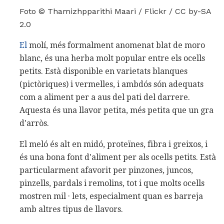
Foto © Thamizhpparithi Maari / Flickr / CC by-SA
2.0
El
molí, més formalment anomenat blat de moro
blanc, és una herba molt popular entre els ocells
petits. Està disponible en varietats blanques
(pictòriques) i vermelles, i ambdós són adequats
com a aliment per a aus del pati del darrere.
Aquesta és una llavor petita, més petita que un gra
d'arròs.
El meló és alt en midó, proteïnes, fibra i greixos, i
és una bona font d'aliment per als ocells petits. Està
particularment afavorit per pinzones, juncos,
pinzells, pardals i remolins, tot i que molts ocells
mostren mil · lets, especialment quan es barreja
amb altres tipus de llavors.