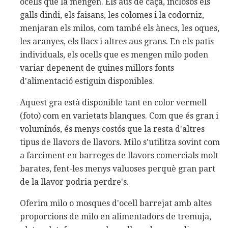
ocells que la mengen. Els aus de caça, inclosos els
galls dindi, els faisans, les colomes i la codorniz,
menjaran els milos, com també els ànecs, les oques,
les aranyes, els llacs i altres aus grans. En els patis
individuals, els ocells que es mengen milo poden
variar depenent de quines millors fonts
d'alimentació estiguin disponibles.
Aquest gra està disponible tant en color vermell
(foto) com en varietats blanques. Com que és gran i
voluminós, és menys costós que la resta d'altres
tipus de llavors de llavors. Milo s'utilitza sovint com
a farciment en barreges de llavors comercials molt
barates, fent-les menys valuoses perquè gran part
de la llavor podria perdre's.
Oferim milo o mosques d'ocell barrejat amb altes
proporcions de milo en alimentadors de tremuja,