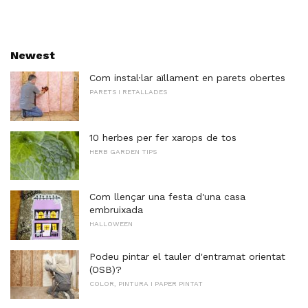
Newest
Com instal·lar aïllament en parets obertes
PARETS I RETALLADES
10 herbes per fer xarops de tos
HERB GARDEN TIPS
Com llençar una festa d'una casa
embruixada
HALLOWEEN
Podeu pintar el tauler d'entramat orientat
(OSB)?
COLOR, PINTURA I PAPER PINTAT