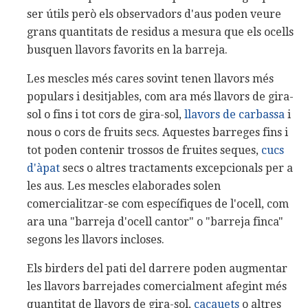
ser útils però els observadors d'aus poden veure
grans quantitats de residus a mesura que els ocells
busquen llavors favorits en la barreja.
Les mescles més cares sovint tenen llavors més
populars i desitjables, com ara més llavors de gira-
sol o fins i tot cors de gira-sol,
llavors de carbassa
i
nous o cors de fruits secs. Aquestes barreges fins i
tot poden contenir trossos de fruites seques,
cucs
d'àpat
secs o altres tractaments excepcionals per a
les aus. Les mescles elaborades solen
comercialitzar-se com específiques de l'ocell, com
ara una "barreja d'ocell cantor" o "barreja finca"
segons les llavors incloses.
Els birders del pati del darrere poden augmentar
les llavors barrejades comercialment afegint més
quantitat de llavors de gira-sol,
cacauets
o altres