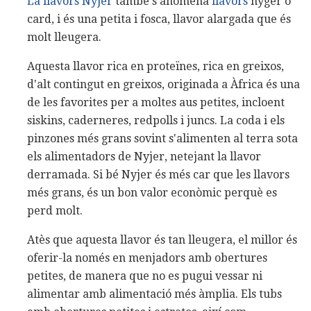
La llavors Nyjer
també s'anomena
llavors
nyger o
card, i és una petita i fosca, llavor alargada que és
molt lleugera.
Aquesta llavor rica en proteïnes, rica en greixos,
d'alt contingut en greixos, originada a Àfrica és una
de les favorites per a moltes aus petites, incloent
siskins, caderneres, redpolls i juncs. La coda i els
pinzones més grans sovint s'alimenten al terra sota
els alimentadors de Nyjer, netejant la llavor
derramada. Si bé Nyjer és més car que les llavors
més grans, és un bon valor econòmic perquè es
perd molt.
Atès que aquesta llavor és tan lleugera, el millor és
oferir-la només en menjadors amb obertures
petites, de manera que no es pugui vessar ni
alimentar amb alimentació més àmplia. Els tubs